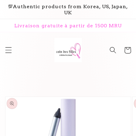
et
💯Authentic products from Korea, US, Japan,
passer
UK
au
contenu
Livraison gratuite à partir de 1500 MRU
Panier
Passer aux
informations
produits