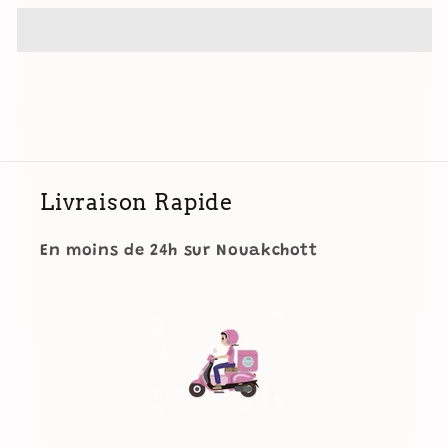
COLLECTION
COLLECTION
Wishing
Wishing
You
You
Eye
Eye
Makeup
Makeup
Set
Set
Livraison Rapide
En moins de 24h sur Nouakchott