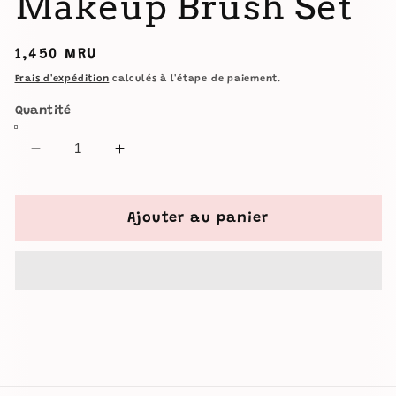
Makeup Brush Set
Prix
1,450 MRU
habituel
Frais d'expédition
calculés à l'étape de paiement.
Quantité
Réduire
Augmenter
la
la
quantité
quantité
de
de
Ajouter au panier
Real
Real
Techniques
Techniques
Everyday
Everyday
Essentials
Essentials
Makeup
Makeup
Brush
Brush
Set
Set