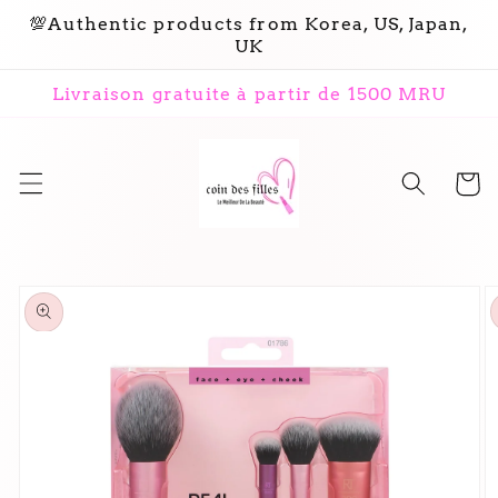
et
💯Authentic products from Korea, US, Japan,
passer
UK
au
contenu
Livraison gratuite à partir de 1500 MRU
Panier
Passer aux
informations
produits