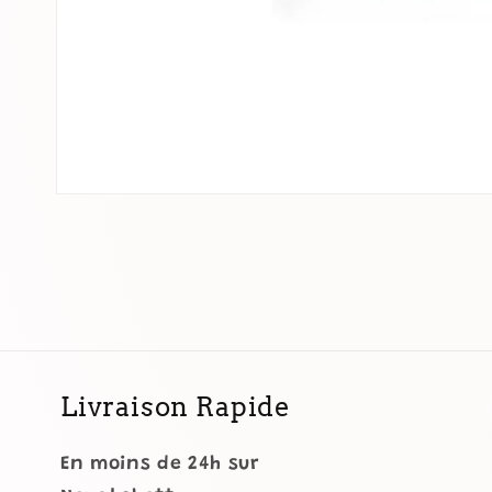
Ouvrir
le
média
1
dans
une
fenêtre
modale
Livraison Rapide
En moins de 24h sur