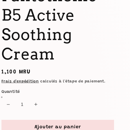
B5 Active
Soothing
Cream
Prix
1,100 MRU
habituel
Frais d'expédition
calculés à l'étape de paiement.
Quantité
Réduire
Augmenter
la
la
quantité
quantité
de
de
Ajouter au panier