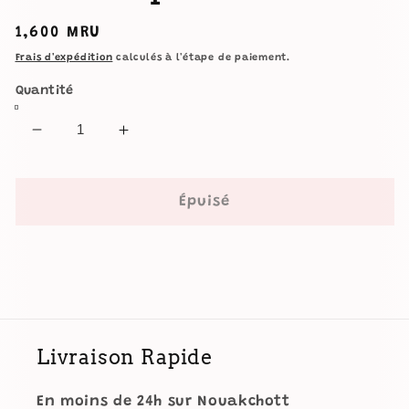
Prix
1,600 MRU
habituel
Frais d'expédition
calculés à l'étape de paiement.
Quantité
Réduire
Augmenter
la
la
quantité
quantité
de
de
Épuisé
Morphe
Morphe
Shaping
Shaping
Essentials
Essentials
Face
Face
Makeup
Makeup
Brush
Brush
Set
Set
Livraison Rapide
En moins de 24h sur Nouakchott