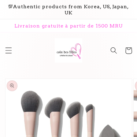
et
💯Authentic products from Korea, US, Japan,
passer
UK
au
contenu
Livraison gratuite à partir de 1500 MRU
Panier
Passer aux
informations
produits