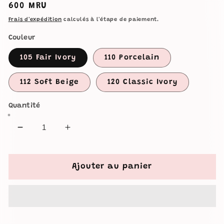
Prix
600 MRU
habituel
Frais d'expédition
calculés à l'étape de paiement.
Couleur
105 Fair Ivory
110 Porcelain
112 Soft Beige
120 Classic Ivory
Quantité
Réduire
Augmenter
la
la
quantité
quantité
de
de
Ajouter au panier
Maybelline
Maybelline
-
-
Fit
Fit
Me
Me