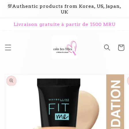
et
💯Authentic products from Korea, US, Japan,
passer
UK
au
contenu
Livraison gratuite à partir de 1500 MRU
Panier
Passer aux
informations
produits