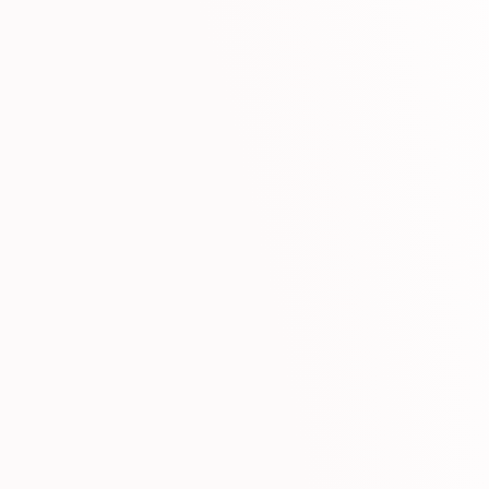
SPF
SPF
50
50