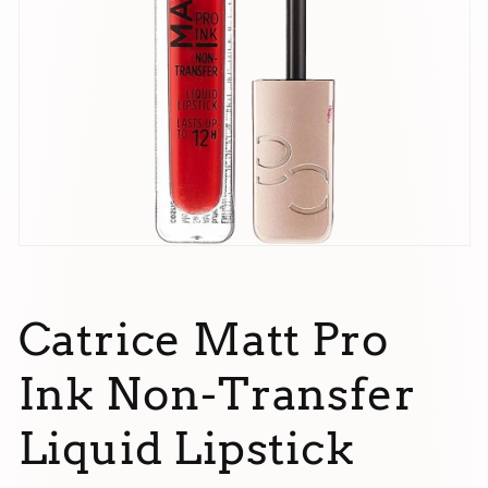
Ouvrir
le
média
1
dans
Catrice Matt Pro
une
fenêtre
modale
Ink Non-Transfer
Liquid Lipstick