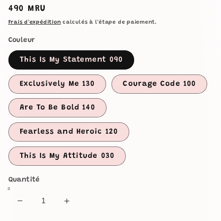
Prix
490 MRU
habituel
Frais d'expédition
calculés à l'étape de paiement.
Couleur
This Is My Statement 090
Exclusively Me 130
Courage Code 100
Are To Be Bold 140
Fearless and Heroic 120
This Is My Attitude 030
Quantité
Réduire
Augmenter
la
la