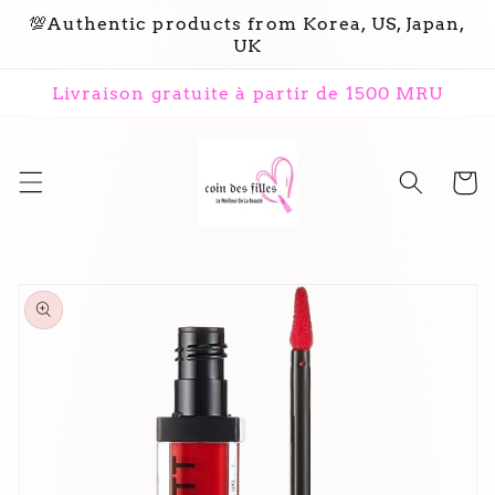
et
💯Authentic products from Korea, US, Japan,
passer
UK
au
contenu
Livraison gratuite à partir de 1500 MRU
Panier
Passer aux
informations
produits