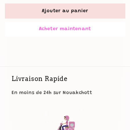
quantité
quantité
de
de
Ajouter au panier
Catrice
Catrice
Matt
Matt
Acheter maintenant
Pro
Pro
Ink
Ink
Non-
Non-
Transfer
Transfer
Liquid
Liquid
Lipstick
Lipstick
Livraison Rapide
En moins de 24h sur Nouakchott